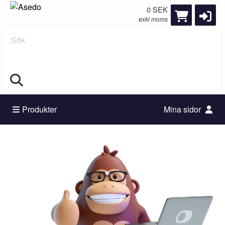
0 SEK
exkl moms
Sök
Produkter
Mina sidor