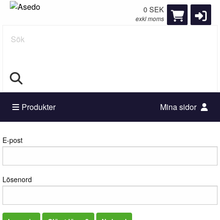
0 SEK
exkl moms
Sök
Produkter
Mina sidor
Logga in
E-post
Lösenord