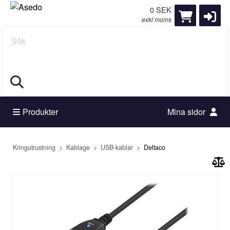
0 SEK
exkl moms
Sök
Produkter
Mina sidor
Kringutrustning
Kablage
USB-kablar
Deltaco