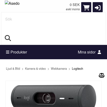
0 SEK
exkl moms
Sök
Produkter
Mina sidor
Ljud & Bild
Kamera & video
Webkamera
Logitech